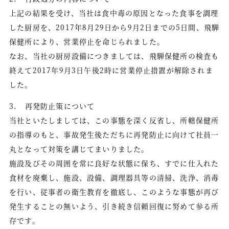
会員情報の確認・変更
上記の結果を受け、当社は食中毒の原因となった食事を調理
した厨房を、2017年8月29日から9月2日までの5日間、飛騨
ご予約はこちら
保健所により、営業停止を命じられました。
なお、当社の厨房設備につきましては、飛騨保健所の検査も
Facebook
Instagram
終えて2017年9月3日午後2時に営業停止措置が解除されま
した。
Twitter
3. 再発防止策について
当社といたしましては、この事態を深く反省し、所轄保健所
の指導のもと、事故発生後ただちに再発防止に向けて社員一
English
繁體中文
丸となって対策を講じてまいりました。
简体中文
施設及びその周囲を常に良好な状態に保ち、すでに仕入れた
食材を廃棄し、施設、設備、調理器具等の清掃、洗浄、消毒
を行い、従事者の衛生教育を徹底し、このような事態が再び
発生することの無いよう、引き続き信頼回復に努めて参る所
存です。