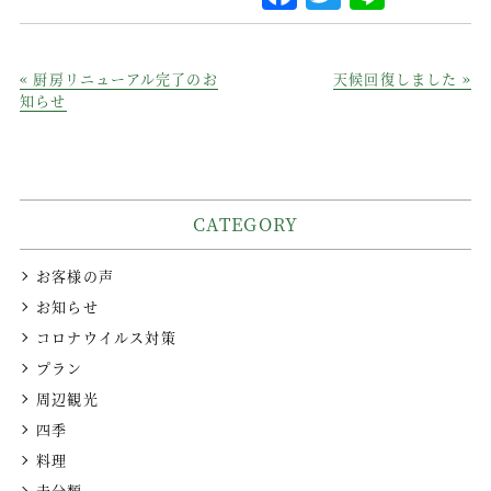
a
w
i
c
it
n
« 厨房リニューアル完了のお
天候回復しました »
e
te
e
知らせ
b
r
o
o
CATEGORY
k
お客様の声
お知らせ
コロナウイルス対策
プラン
周辺観光
四季
料理
未分類