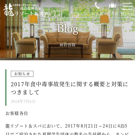
-
-
-
お電話
ご予約
MENU
0120-35-0843
龍リゾート＆スパの魅力
温泉
お知らせ
客室
2017年食中毒事故発生に関する概要と対策に
お料理
つきまして
館内施設
2018年7月6日
過ごし方
お客様各位
大自然荘川高原
龍リゾート＆スパにおいて、2017年8月21日～24日に4泊5
日でご宿泊された夏期学生団体の数名の生徒様から、カンピ