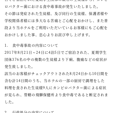
周辺観光
ロバクター菌における食中毒事故が発生いたしました。
アクセス
その節は発症された生徒様、及び同行の生徒様、保護者様や
学校関係者様には多大なる苦痛とご心配をおかけし、また普
トレッキングコース
段より当ホテルをご利用いただいているお客様にもご心配を
温泉掘削プロジェクト
おかけしました事、忠心よりお詫び申し上げます。
新着情報
1. 食中毒事故の内容について
お問い合わせ
2017年8月21日～24日に4泊5日でご宿泊された、夏期学生
団体376名の中の複数の生徒様より下痢、腹痛などの症状が
会社概要／宿泊約款
発生致しました。
スタッフ募集
該当のお客様がチェックアウトされた8月24日から10日間を
含む計14日間のうち、当ホテルの一部の厨房で調理をした
プライバシーポリシー
料理を食された生徒様9人にカンピロバクター菌による症状
が見られ、管轄の飛騨保健所より食中毒であると断定されま
した。
会員登録
2. 行政処分の内容について