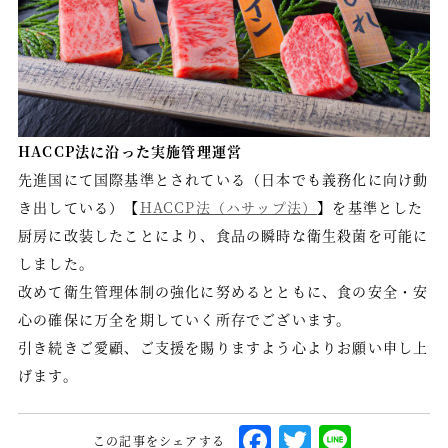
HACCP法に沿った実施管理運営
先進国にて国際基準とされている（日本でも義務化に向け動
き出している）【
HACCP法（ハサップ法）
】を基準とした
厨房に改装したことにより、食品の瞬時な衛生殺菌を可能に
しました。
改めて衛生管理体制の強化に努めるとともに、食の安全・安
心の確保に万全を期していく所存でございます。
引き続きご愛顧、ご支援を賜りますよう心よりお願い申し上
げます。
F
T
L
この記事をシェアする