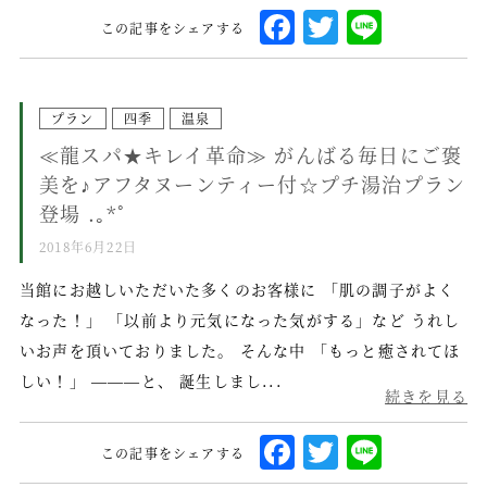
会員情報の確認・変更
F
T
L
この記事をシェアする
a
w
i
ご予約はこちら
c
it
n
e
te
e
プラン
四季
温泉
Facebook
Instagram
≪龍スパ★キレイ革命≫ がんばる毎日にご褒
b
r
美を♪アフタヌーンティー付☆プチ湯治プラン
o
Twitter
登場 .｡*ﾟ
o
2018年6月22日
k
English
繁體中文
当館にお越しいただいた多くのお客様に 「肌の調子がよく
なった！」 「以前より元気になった気がする」など うれし
简体中文
いお声を頂いておりました。 そんな中 「もっと癒されてほ
しい！」 ―――と、 誕生しまし...
続きを見る
F
T
L
この記事をシェアする