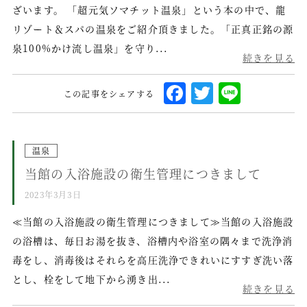
周辺観光
ざいます。 「超元気ソマチット温泉」という本の中で、龍
リゾート＆スパの温泉をご紹介頂きました。「正真正銘の源
アクセス
泉100%かけ流し温泉」を守り...
トレッキングコース
続きを見る
F
T
L
温泉掘削プロジェクト
この記事をシェアする
a
w
i
新着情報
c
it
n
お問い合わせ
e
te
e
温泉
会社概要／宿泊約款
当館の入浴施設の衛生管理につきまして
b
r
o
スタッフ募集
2023年3月3日
o
≪当館の入浴施設の衛生管理につきまして≫当館の入浴施設
プライバシーポリシー
k
の浴槽は、毎日お湯を抜き、浴槽内や浴室の隅々まで洗浄消
毒をし、消毒後はそれらを高圧洗浄できれいにすすぎ洗い落
とし、栓をして地下から湧き出...
会員登録
続きを見る