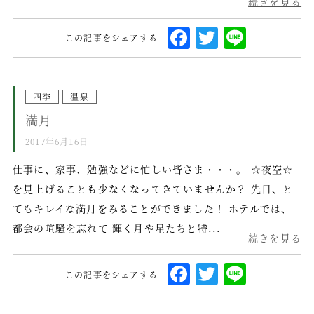
続きを見る
F
T
L
この記事をシェアする
a
w
i
c
it
n
e
te
e
四季
温泉
満月
b
r
o
2017年6月16日
o
仕事に、家事、勉強などに忙しい皆さま・・・。 ☆夜空☆
k
を見上げることも少なくなってきていませんか？ 先日、と
てもキレイな満月をみることができました！ ホテルでは、
都会の喧騒を忘れて 輝く月や星たちと特...
続きを見る
F
T
L
この記事をシェアする
a
w
i