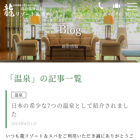
-
-
-
お電話
ご予約
MENU
0120-35-0843
龍リゾート＆スパの魅力
温泉
「温泉」の記事一覧
客室
お料理
温泉
館内施設
日本の希少な7つの温泉として紹介されまし
た
過ごし方
2024年8月1日
大自然荘川高原
いつも龍リゾート＆スパをご利用いただき誠にありがとうご