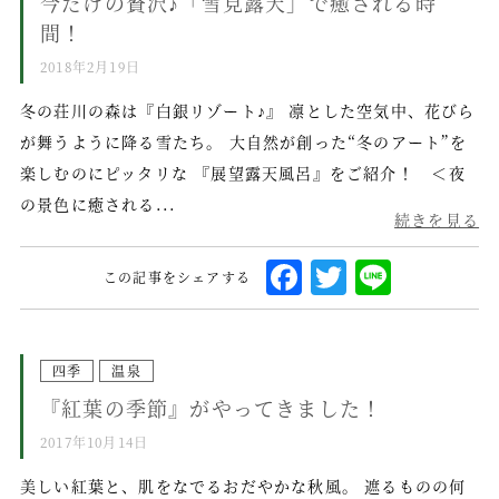
今だけの贅沢♪「雪見露天」で癒される時
b
r
間！
o
2018年2月19日
o
k
冬の荘川の森は『白銀リゾート♪』 凛とした空気中、花びら
が舞うように降る雪たち。 大自然が創った“冬のアート”を
楽しむのにピッタリな 『展望露天風呂』をご紹介！ ＜夜
の景色に癒される...
続きを見る
F
T
L
この記事をシェアする
a
w
i
c
it
n
e
te
e
四季
温泉
『紅葉の季節』がやってきました！
b
r
o
2017年10月14日
o
美しい紅葉と、肌をなでるおだやかな秋風。 遮るものの何