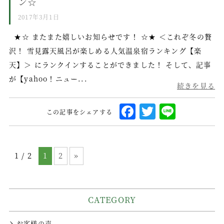
ン☆
o
2017年3月1日
o
k
★☆ またまた嬉しいお知らせです！ ☆★ ＜これぞ冬の贅
沢！ 雪見露天風呂が楽しめる人気温泉宿ランキング【楽
天】＞ にランクインすることができました！ そして、記事
が【yahoo！ニュー...
続きを見る
F
T
L
この記事をシェアする
a
w
i
c
it
n
e
te
e
1 / 2
1
2
»
b
r
o
CATEGORY
o
k
お客様の声