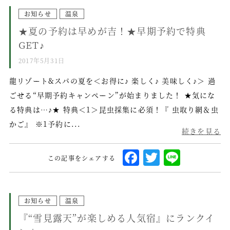
c
it
n
e
te
e
お知らせ
温泉
★夏の予約は早めが吉！★早期予約で特典
b
r
GET♪
o
2017年5月31日
o
k
龍リゾート&スパの夏を＜お得に♪ 楽しく♪ 美味しく♪＞ 過
ごせる“早期予約キャンペーン”が始まりました！ ★気にな
る特典は…♪★ 特典＜1＞昆虫採集に必須！『 虫取り網＆虫
かご』 ※1予約に...
続きを見る
F
T
L
この記事をシェアする
a
w
i
c
it
n
e
te
e
お知らせ
温泉
『“雪見露天”が楽しめる人気宿』にランクイ
b
r