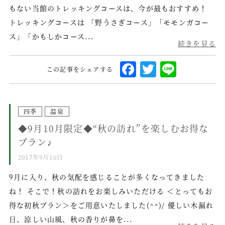
k
もない当館のトレッキングコースは、今が最もおすすめ！
トレッキングコースは 「野うさぎコース」「モモンガコー
ス」「かもしかコース...
続きを見る
F
T
L
この記事をシェアする
a
w
i
c
it
n
e
te
e
四季
温泉
◆9月10月限定◆“秋の訪れ”を楽しむお得な
b
r
プラン♪
o
2017年9月16日
o
k
9月に入り、秋の気配を感じることが多くなってきました
ね！ そこで！秋の訪れをお楽しみいただける ＜とってもお
得な初秋プラン＞をご用意いたしました(^^)/ 優しい木漏れ
日、涼しい山風、秋の香りが鼻を...