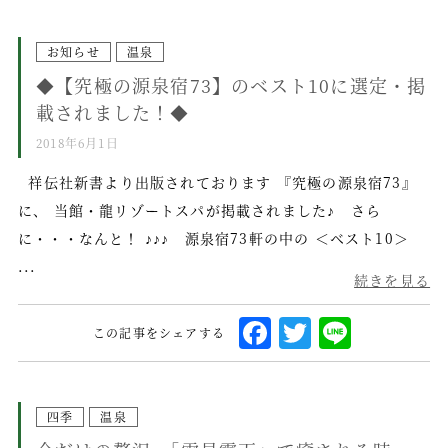
a
w
i
c
it
n
e
te
e
お知らせ
温泉
◆【究極の源泉宿73】のベスト10に選定・掲
b
r
載されました！◆
o
2018年6月1日
o
k
祥伝社新書より出版されております 『究極の源泉宿73』
に、 当館・龍リゾートスパが掲載されました♪ さら
に・・・なんと！ ♪♪♪ 源泉宿73軒の中の ＜ベスト10＞
...
続きを見る
F
T
L
この記事をシェアする
a
w
i
c
it
n
e
te
e
四季
温泉