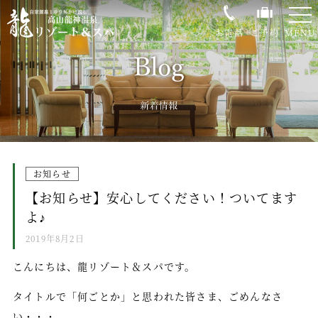
-
-
-
お電話
ご予約
MENU
0120-35-0843
龍リゾート＆スパの魅力
温泉
お知らせ
客室
【お知らせ】安心してください！ついてます
お料理
よ♪
館内施設
2019年8月2日
過ごし方
こんにちは、龍リゾート＆スパです。
大自然荘川高原
タイトルで「何ごとか」と思われた皆さま、ごめんなさ
い・・・。