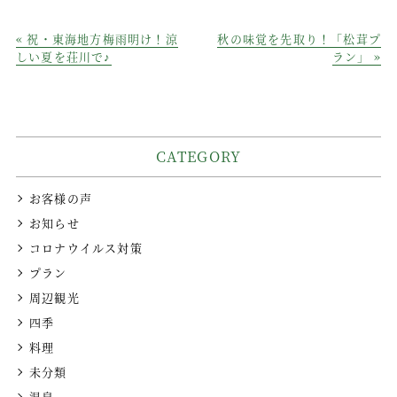
c
it
n
« 祝・東海地方梅雨明け！涼
秋の味覚を先取り！「松茸プ
e
te
e
しい夏を荘川で♪
ラン」 »
b
r
o
o
CATEGORY
k
お客様の声
お知らせ
コロナウイルス対策
プラン
周辺観光
四季
料理
未分類
温泉