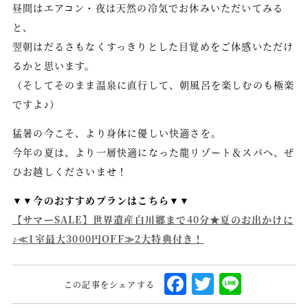
会員情報の確認・変更
昼間はエアコン・夜は天然の冷気でお休みいただいてみる
と、
翌朝はだるさもなくすっきりとした目覚めをご体感いただけ
ご予約はこちら
るかと思います。
（そしてそのまま温泉に直行して、朝風呂を楽しむのも極楽
Facebook
Instagram
ですよ♪）
Twitter
猛暑の今こそ、より身体に優しい快適さを。
今年の夏は、より一層快適になった龍リゾート＆スパへ、ぜ
ひお越しくださいませ！
English
繁體中文
▼▼今のおすすめプランはこちら▼▼
简体中文
【サマーSALE】世界遺産白川郷まで40分★夏のお出かけに
♪≪1室最大3000円OFF≫2大特典付き！
F
T
L
この記事をシェアする
a
w
i