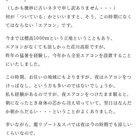
周辺観光
（しかも微妙に古いネタで申し訳ありません・・・）
アクセス
何が「ついている」かといいますと、そう、この時期になく
てはならない「エアコン」です。
トレッキングコース
今までは標高1000mという立地ということもあり、
温泉掘削プロジェクト
エアコンがなくても涼しかった荘川高原ですが、
新着情報
昨年の猛暑を経験し、今年から全室エアコンを設置すること
お問い合わせ
にいたしました。
会社概要／宿泊約款
この時期、お住いの地域にもよりますが、夜はエアコンをつ
けっぱなし、という方も多いのではないでしょうか。
スタッフ募集
私も経験があるのですが、夜エアコンをつけたまま眠ると、
プライバシーポリシー
朝になったとき身体の芯から冷え切っていて、翌日はなんだ
か朝からだるい・・・ということがよくありました。
幸いながら、龍リゾート＆スパでは夜は今の時期でも涼しい
会員登録
くらいなので、