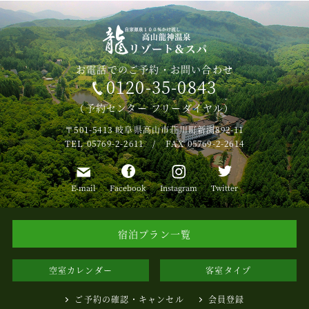
お電話でのご予約・お問い合わせ
0120-35-0843
（予約センター フリーダイヤル）
〒501-5413
岐阜県高山市荘川町新渕892-11
TEL 05769-2-2611 / FAX 05769-2-2614
E-mail
Facebook
Instagram
Twitter
宿泊プラン一覧
空室カレンダー
客室タイプ
ご予約の確認・キャンセル
会員登録