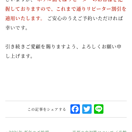
握しておりますので、これまで通りリピーター割引を
適用いたします。
ご安心のうえご予約いただければ
幸いです。
引き続きご愛顧を賜りますよう、よろしくお願い申
し上げます。
F
T
L
この記事をシェアする
a
w
i
c
it
n