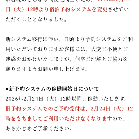
周辺観光
日（火）12時より宿泊予約システムを変更
させてい
アクセス
ただくこととなりました。
トレッキングコース
温泉掘削プロジェクト
新システム移行に伴い、日頃より予約システムをご利
用いただいておりますお客様には、大変ご不便とご
新着情報
迷惑をおかけいたしますが、何卒ご理解とご協力を
お問い合わせ
賜りますようお願い申し上げます。
会社概要／宿泊約款
スタッフ募集
■新予約システムの稼働開始日について
2026年2月24日（火）12時以降、稼動いたします。
プライバシーポリシー
旧予約システムでのご予約受付は、2月24日（火）12
時をもちましてご利用いただけなくなります
ので、
会員登録
あらかじめご了承ください。