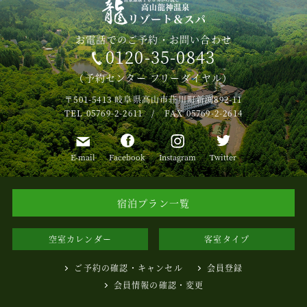
お電話でのご予約・お問い合わせ
0120-35-0843
（予約センター フリーダイヤル）
〒501-5413
岐阜県高山市荘川町新渕892-11
TEL 05769-2-2611 / FAX 05769-2-2614
E-mail
Facebook
Instagram
Twitter
宿泊プラン一覧
空室カレンダー
客室タイプ
ご予約の確認・キャンセル
会員登録
会員情報の確認・変更