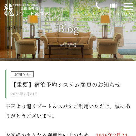
-
-
-
お電話
ご予約
MENU
0120-35-0843
龍リゾート＆スパの魅力
温泉
お知らせ
客室
【重要】宿泊予約システム変更のお知らせ
お料理
2026年2月24日
館内施設
平素より龍リゾート＆スパをご利用いただき、誠にあ
過ごし方
りがとうございます。
大自然荘川高原
お客様のさらなる利便性向上のため、
2026年2月24