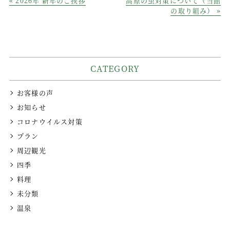
« 2026年 新年のご挨拶
高原の虫対策について（当館
e
te
e
の取り組み） »
b
r
o
o
CATEGORY
k
お客様の声
お知らせ
コロナウイルス対策
プラン
周辺観光
四季
料理
未分類
温泉